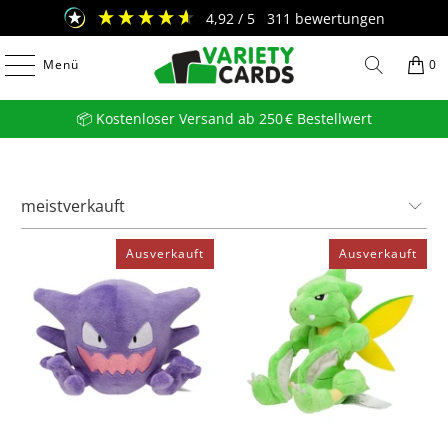
4,92
/ 5
311
bewertungen
Menü
0
📦 Kostenloser Versand ab 250 € Bestellwert
Ausverkauft
Ausverkauft