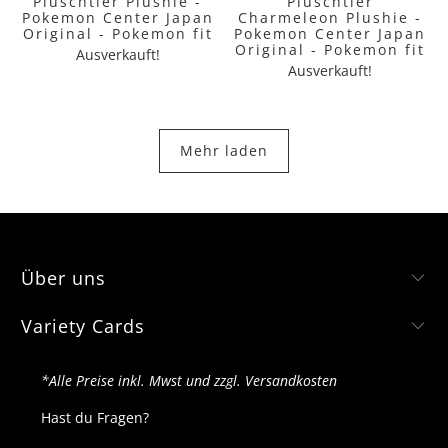
Plüschtier Plushie -
Plüschtier
Pokemon Center Japan
Charmeleon Plushie -
Original - Pokemon fit
Pokemon Center Japan
Original - Pokemon fit
Ausverkauft!
Ausverkauft!
Mehr laden
Über uns
Variety Cards
*Alle Preise inkl. Mwst und zzgl. Versandkosten
Hast du Fragen?