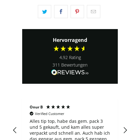
Hervorragend
4,92
Rating
311
Bewertungen
Onur B
Serg
Verified Customer
V
Alles tip top, habe das gem. pack 3
Der 
und 5 gekauft, und kam alles super
fin
verpackt und schnell an. Auch hab ich
über
das gengar aus gem. pack 5 gezogen
neu