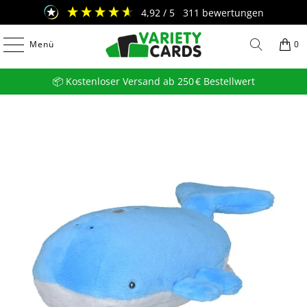
4,92
/ 5
311
bewertungen
Menü
0
📦 Kostenloser Versand ab 250 € Bestellwert