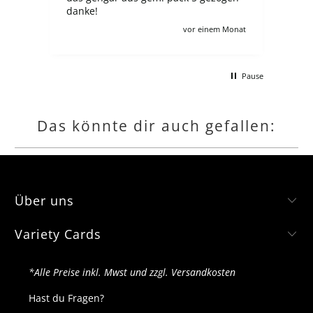
danke!
Aus
zahlt ma
Monat
vor einem Monat
ander
sch
mac
Pause
kom
gern
hätt
Das könnte dir auch gefallen:
Über uns
Variety Cards
*Alle Preise inkl. Mwst und zzgl. Versandkosten
Hast du Fragen?