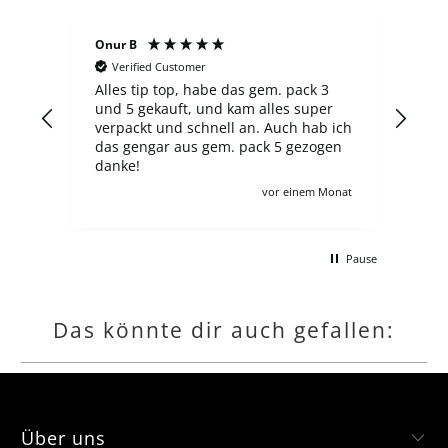
Onur B
Sergej S
Verified Customer
Verified Custom
Alles tip top, habe das gem. pack 3
Der laden ist n
und 5 gekauft, und kam alles super
finde ich die 
verpackt und schnell an. Auch hab ich
überzogen, es g
das gengar aus gem. pack 5 gezogen
neuer ETB 60-6
danke!
Ausgabe, und h
zahlt man 100€, wie auch für vi
vor einem Monat
andere angebote leider
schon, zollgeb
macht für deu
Pause
kompletten Lo
gerne jede col
hätte.
Das könnte dir auch gefallen:
Über uns