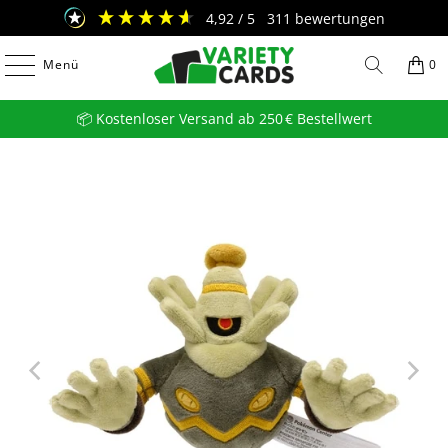
4,92
/ 5
311
bewertungen
Menü
0
📦 Kostenloser Versand ab 250 € Bestellwert