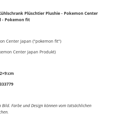
ühlschrank Plüschtier Plushie - Pokemon Center
l - Pokemon fit
n Center Japan ("pokemon fit")
okemon Center Japan Produkt)
22×9:cm
333779
in Bild. Farbe und Design können vom tatsächlichen
chen.