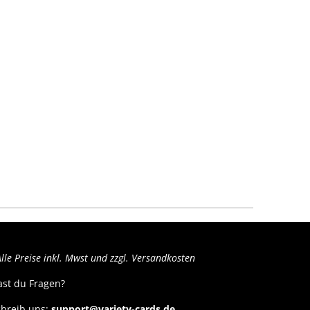
das es nach 3 Tagen
aufällt
lle Preise inkl. Mwst und zzgl. Versandkosten
ast du Fragen?
hreib uns:
support@variety-cards.de