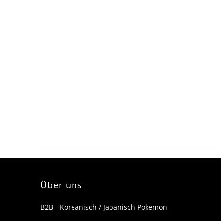
ma
f
a
I
z
a
d
d
L
m
c
b
Über uns
B2B - Koreanisch / Japanisch Pokemon