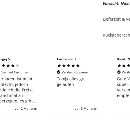
Vorsicht: Nich
Lieferzeit & 
Rückgaberech
rgej S
Ludovica B
Vasili 
Verified Customer
Verified Customer
Verif
er laden ist nicht
Top👍 alles gut
Gute V
chlecht, jedoch
gelaufen
super 
inde ich die Preise
Versan
anchmal zu
empfe
berzogen, es gibt
hop, bei den ein
vor 2 Monaten
vor 3 Monaten
euer ETB 60-65€
ostet in wnglischer
usgabe, und hier
rotz Preorder zahlt