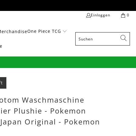
Einloggen
0
One Piece TCG
Merchandise
e
ft
otom Waschmaschine
tier Plushie - Pokemon
 Japan Original - Pokemon