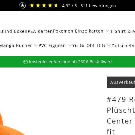
4,92
/ 5
311
bewertungen
Pokemon Einzelkarten
 Blind Boxen
PSA Karten
T-Shirt & 
Manga Bücher
PVC Figuren
Yu-Gi-Oh! TCG
Gutschein
📦 Kostenloser Versand ab 250 € Bestellwert
Ausverkau
#479 R
Plüsch
Center
fit