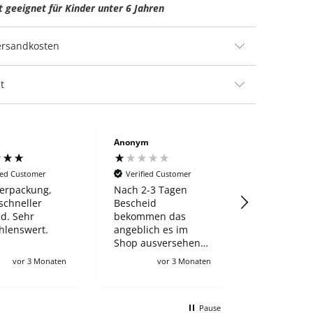
t geeignet für Kinder unter 6 Jahren
Versandkosten
t
N
Anonym
Anonym
ied Customer
Verified Customer
Verified Cu
erpackung,
Nach 2-3 Tagen
Alles top
schneller
Bescheid
d. Sehr
bekommen das
hlenswert.
angeblich es im
Shop ausversehen
noch gelistet war
vor 3 Monaten
vor 3 Monaten
vo
und haben es
komplett storniert.
Sehr
Pause
unwahrscheinlich