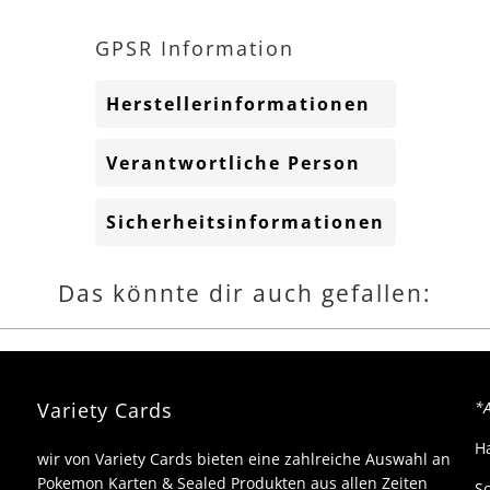
n 100€, wie auch
ür viele andere
GPSR Information
ngebote leider :/
ch verstehe schon,
ollgebühren usw
Herstellerinformationen
ber es macht für
eutsche sammler
ären kompletten
Verantwortliche Person
ohn kaputt wenn
an gerne jede
Sicherheitsinformationen
ollection und
ooster box hätte.
Das könnte dir auch gefallen:
Variety Cards
*A
H
wir von Variety Cards bieten eine zahlreiche Auswahl an
Pokemon Karten & Sealed Produkten aus allen Zeiten
Sc