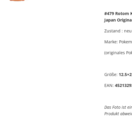
#479 Rotom K
Japan Origina
Zustand : neu
Marke: Pokemo
(originales P
Größe:
12.5×
EAN:
4521329
Das Foto ist e
Produkt abwei