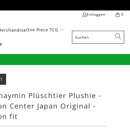
Einloggen
0
One Piece TCG
Merchandise
e
ft
aymin Plüschtier Plushie -
n Center Japan Original -
n fit