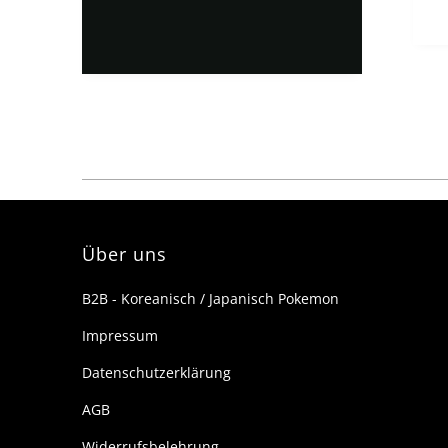
s
vor einem Monat
vor einem Monat
pack 5 gezogen
n
danke!
k
A
t
ma
f
a
I
z
a
d
d
L
Über uns
m
c
B2B - Koreanisch / Japanisch Pokemon
b
Impressum
Datenschutzerklärung
AGB
Widerrufsbelehrung