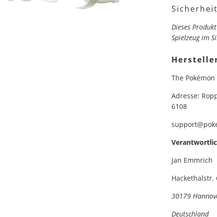
Sicherhei
Dieses Produkt
Spielzeug im Si
Herstelle
The Pokémon
Adresse: Ropp
6108
support@poke
Verantwortli
Jan Emmrich
Hackethalstr. 
30179 Hannov
Deutschland