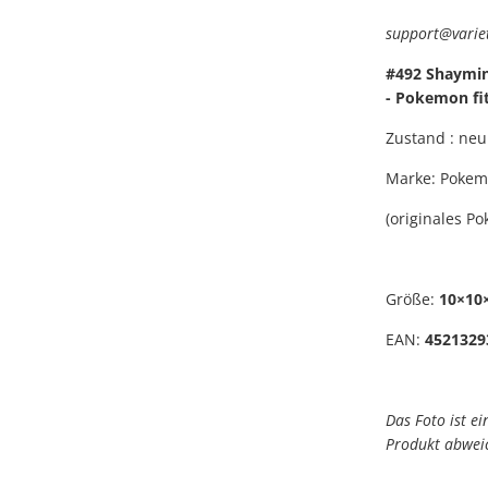
support@variet
#492 Shaymin 
- Pokemon fi
Zustand : neu
Marke: Pokemo
(originales P
Größe:
10×10
EAN:
4521329
Das Foto ist e
Produkt abwei