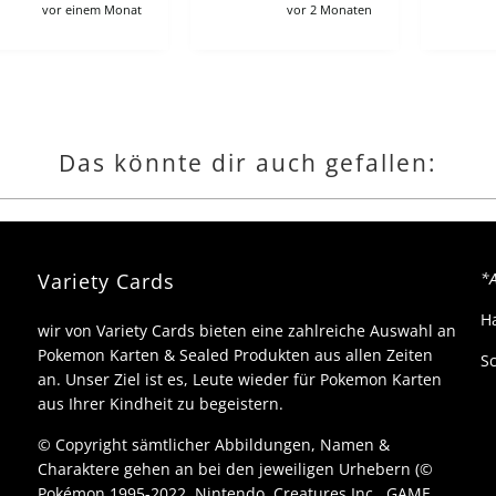
hop, bei den ein
vor 2 Monaten
vor 3 Monaten
euer ETB 60-65€
ostet in wnglischer
usgabe, und hier
rotz Preorder zahlt
n 100€, wie auch
ür viele andere
ngebote leider :/
Das könnte dir auch gefallen:
ch verstehe schon,
ollgebühren usw
ber es macht für
eutsche sammler
ären kompletten
ohn kaputt wenn
Variety Cards
*A
an gerne jede
ollection und
H
wir von Variety Cards bieten eine zahlreiche Auswahl an
ooster box hätte.
Pokemon Karten & Sealed Produkten aus allen Zeiten
Sc
an. Unser Ziel ist es, Leute wieder für Pokemon Karten
aus Ihrer Kindheit zu begeistern.
© Copyright sämtlicher Abbildungen, Namen &
Charaktere gehen an bei den jeweiligen Urhebern (©
Pokémon 1995-2022, Nintendo, Creatures Inc., GAME