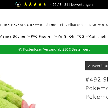
4,92
/ 5
311
bewertungen
Pokemon Einzelkarten
 Blind Boxen
PSA Karten
T-Shirt & 
Manga Bücher
PVC Figuren
Yu-Gi-Oh! TCG
Gutschein
📦 Kostenloser Versand ab 250 € Bestellwert
Ausverkau
#492 Sh
Pokemo
Pokemo