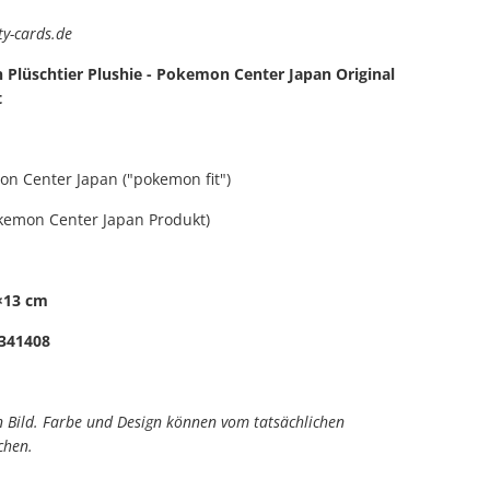
y-cards.de
Plüschtier Plushie - Pokemon Center Japan Original
t
n Center Japan ("pokemon fit")
okemon Center Japan Produkt)
×13 cm
341408
in Bild. Farbe und Design können vom tatsächlichen
chen.