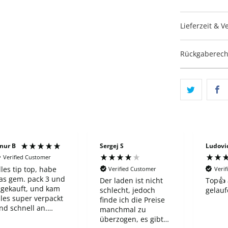
Lieferzeit & 
Rückgaberech
rgej S
Ludovica B
Vasili 
Verified Customer
Verified Customer
Verif
er laden ist nicht
Top👍 alles gut
Gute V
chlecht, jedoch
gelaufen
super 
inde ich die Preise
Versan
anchmal zu
empfe
berzogen, es gibt