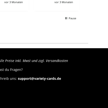
noch gelistet war
vor 3 Monaten
vor 3 Monaten
vo
und haben es
komplett storniert.
Sehr
Pause
unwahrscheinlich
das es nach 3 Tagen
aufällt
lle Preise inkl. Mwst und zzgl. Versandkosten
ast du Fragen?
hreib uns:
support@variety-cards.de