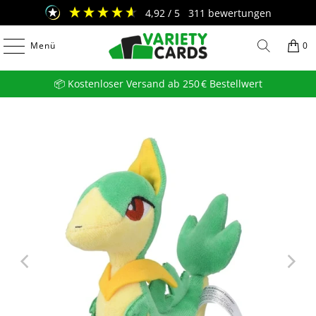
4,92
/ 5
311
bewertungen
Menü
0
📦 Kostenloser Versand ab 250 € Bestellwert