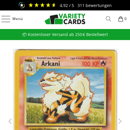
4,92
/ 5
311
bewertungen
Menü
0
📦 Kostenloser Versand ab 250 € Bestellwert