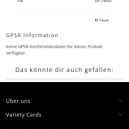
Monat
vor 2 Monaten
andere angebote leider :/ Ich verstehe
schon, zollgebühren usw aber es
macht für deutsche sammler dären
Pause
kompletten Lohn kaputt wenn man
gerne jede collection und booster box
hätte.
GPSR Information
Keine GPSR-Konformitätsdaten für dieses Produkt
verfügbar.
Das könnte dir auch gefallen:
Über uns
Variety Cards