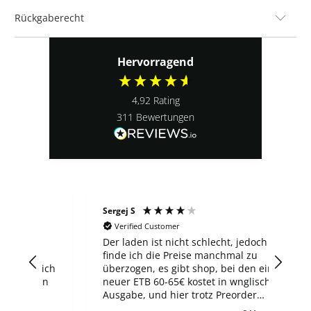
Rückgaberecht
Hervorragend
4,92
Rating
311
Bewertungen
Sergej S
Ludo
Verified Customer
V
3
Der laden ist nicht schlecht, jedoch
Top
er
finde ich die Preise manchmal zu
 ich
überzogen, es gibt shop, bei den ein
gen
neuer ETB 60-65€ kostet in wnglischer
Ausgabe, und hier trotz Preorder
zahlt man 100€, wie auch für viele