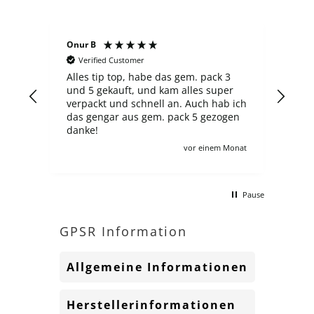
Onur B
Serg
Verified Customer
V
Alles tip top, habe das gem. pack 3
Der 
und 5 gekauft, und kam alles super
fin
verpackt und schnell an. Auch hab ich
über
das gengar aus gem. pack 5 gezogen
neu
danke!
Aus
zahlt ma
Monat
vor einem Monat
ander
sch
mac
Pause
kom
gern
hätt
GPSR Information
Allgemeine Informationen
Herstellerinformationen