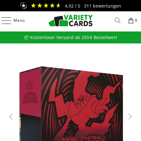
4,92
/ 5
311
bewertungen
Menü
0
📦 Kostenloser Versand ab 250 € Bestellwert