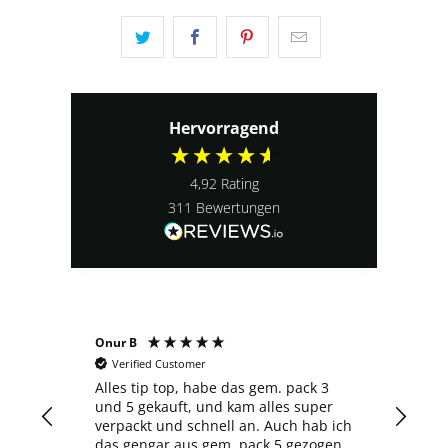
Hervorragend
4,92
Rating
311
Bewertungen
Onur B
Serg
Verified Customer
V
Alles tip top, habe das gem. pack 3
Der 
und 5 gekauft, und kam alles super
fin
verpackt und schnell an. Auch hab ich
über
das gengar aus gem. pack 5 gezogen
neu