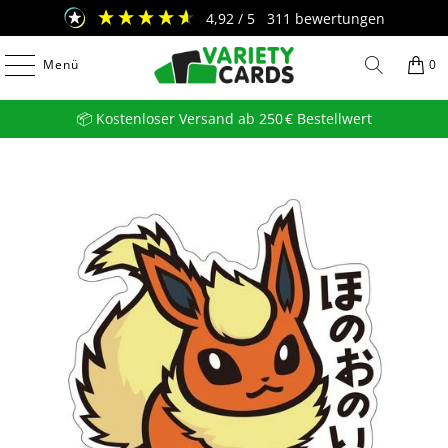
4,92
/ 5
311
bewertungen
Menü
0
📦 Kostenloser Versand ab 250 € Bestellwert