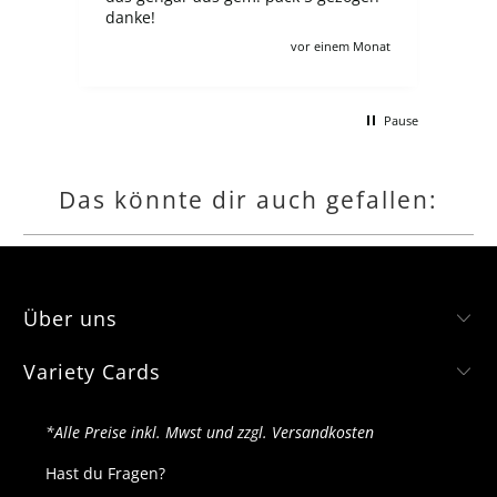
danke!
Aus
zahlt ma
Monat
vor einem Monat
ander
sch
mac
Pause
kom
gern
hätt
Das könnte dir auch gefallen:
Über uns
Variety Cards
*Alle Preise inkl. Mwst und zzgl. Versandkosten
Hast du Fragen?