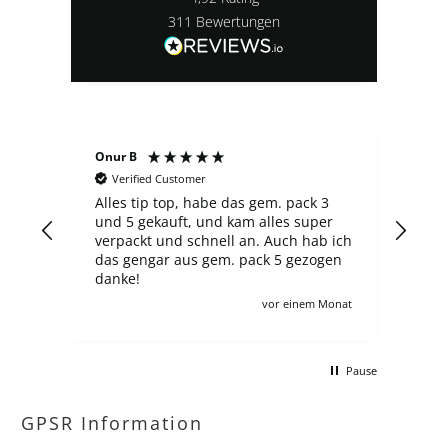
311
Bewertungen
Onur B
Serg
Verified Customer
V
Alles tip top, habe das gem. pack 3
Der 
und 5 gekauft, und kam alles super
fin
verpackt und schnell an. Auch hab ich
über
das gengar aus gem. pack 5 gezogen
neu
danke!
Aus
zahlt ma
Monat
vor einem Monat
ander
sch
mac
Pause
kom
gern
hätt
GPSR Information