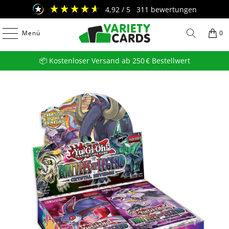
4,92
/ 5
311
bewertungen
Menü
0
📦 Kostenloser Versand ab 250 € Bestellwert