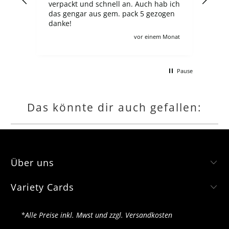
n. Auch hab ich
überzogen, es gibt shop, bei den ein
ack 5 gezogen
neuer ETB 60-65€ kostet in wnglischer
Ausgabe, und hier trotz Preorder
zahlt man 100€, wie auch für viele
vor einem Monat
vor 2 Monaten
andere angebote leider :/ Ich verstehe
schon, zollgebühren usw aber es
macht für deutsche sammler dären
Pause
kompletten Lohn kaputt wenn man
gerne jede collection und booster box
hätte.
Das könnte dir auch gefallen:
Über uns
Variety Cards
*Alle Preise inkl. Mwst und zzgl. Versandkosten