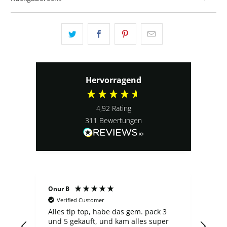
Hervorragend
4,92
Rating
311
Bewertungen
Sergej S
Verified Customer
 gem. pack 3
Der laden ist nicht schlecht, jedoch
 alles super
finde ich die Preise manchmal zu