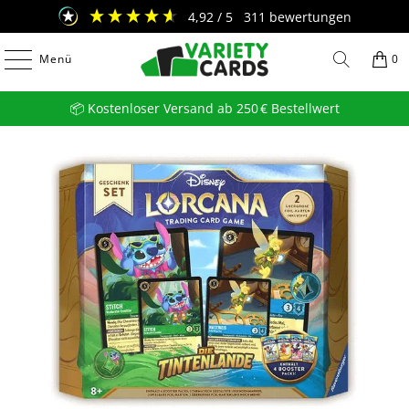
4,92
/ 5
311
bewertungen
Menü
0
📦 Kostenloser Versand ab 250 € Bestellwert