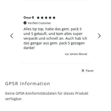
Onur B
Sergej S
Verified Customer
Verified Cu
Alles tip top, habe das gem. pack 3
Der laden i
und 5 gekauft, und kam alles super
finde ich d
verpackt und schnell an. Auch hab ich
überzogen, 
das gengar aus gem. pack 5 gezogen
neuer ETB 6
danke!
Ausgabe, un
zahlt man 100€, wie auch
vor einem Monat
andere angebote l
schon, zol
macht für 
Pause
kompletten
gerne jede 
hätte.
GPSR Information
Keine GPSR-Konformitätsdaten für dieses Produkt
verfügbar.