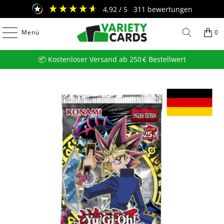
4,92
/ 5
311
bewertungen
Menü
0
📦 Kostenloser Versand ab 250 € Bestellwert