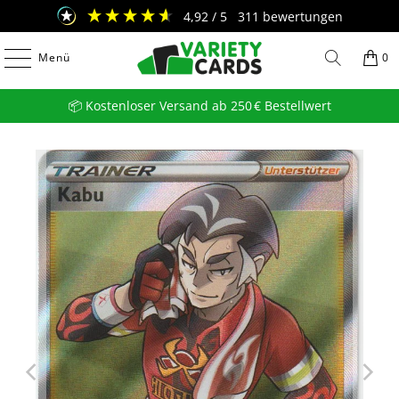
4,92
/ 5
311
bewertungen
Menü
0
📦 Kostenloser Versand ab 250 € Bestellwert