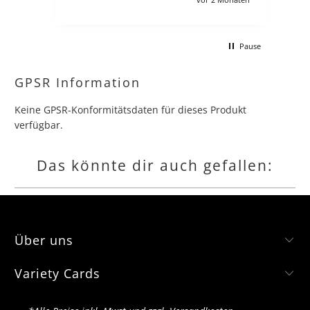
andere angebote leider :/ Ich verstehe
schon, zollgebühren usw aber es
macht für deutsche sammler dären
Pause
kompletten Lohn kaputt wenn man
gerne jede collection und booster box
hätte.
GPSR Information
Keine GPSR-Konformitätsdaten für dieses Produkt
verfügbar.
Das könnte dir auch gefallen:
Über uns
Variety Cards