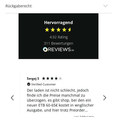
Rückgaberecht
Hervorragend
4,92
Rating
311
Bewertungen
Sergej S
Ludo
Verified Customer
V
3
Der laden ist nicht schlecht, jedoch
Top
er
finde ich die Preise manchmal zu
 ich
überzogen, es gibt shop, bei den ein
gen
neuer ETB 60-65€ kostet in wnglischer
Ausgabe, und hier trotz Preorder
zahlt man 100€, wie auch für viele
Monat
vor 2 Monaten