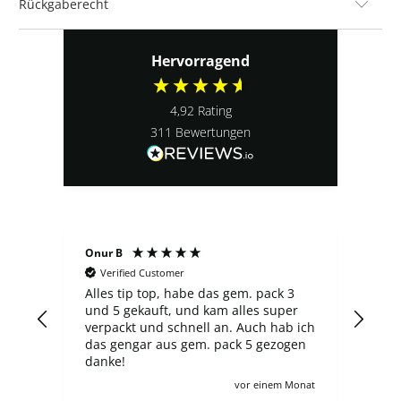
Rückgaberecht
Hervorragend
4,92
Rating
311
Bewertungen
B
Sergej S
ified Customer
Verified Customer
 tip top, habe das gem. pack 3
Der laden ist nicht schl
 gekauft, und kam alles super
finde ich die Preise m
ckt und schnell an. Auch hab ich
überzogen, es gibt shop
gengar aus gem. pack 5 gezogen
neuer ETB 60-65€ koste
e!
Ausgabe, und hier trot
zahlt man 100€, wie auch für viele
vor einem Monat
andere angebote leider :/ Ich vers