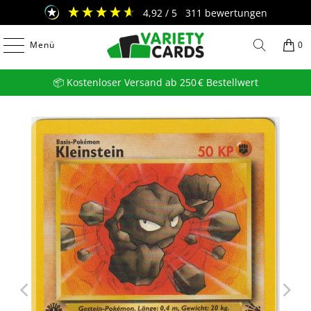
4,92
/ 5
311
bewertungen
Menü
0
📦 Kostenloser Versand ab 250 € Bestellwert