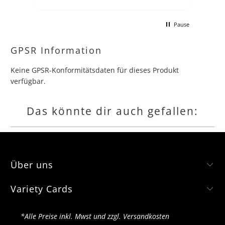
schon, zollgebühren us
macht für deutsche sa
Pause
kompletten Lohn kapu
gerne jede collection u
hätte.
GPSR Information
Keine GPSR-Konformitätsdaten für dieses Produkt
verfügbar.
Das könnte dir auch gefallen:
Über uns
Variety Cards
*Alle Preise inkl. Mwst und zzgl. Versandkosten