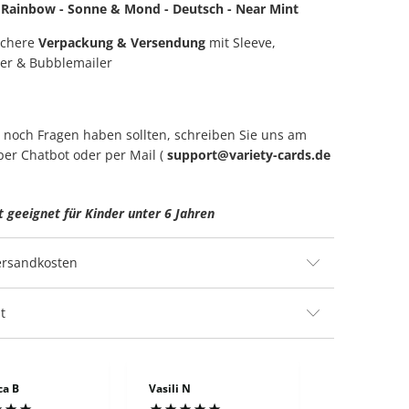
 Rainbow - Sonne & Mond - Deutsch - Near Mint
ichere
Verpackung & Versendung
mit Sleeve,
er & Bubblemailer
ie noch Fragen haben sollten, schreiben Sie uns am
per Chatbot oder per Mail (
support@variety-cards.de
t geeignet für Kinder unter 6 Jahren
Versandkosten
t
ca B
Vasili N
Anonym