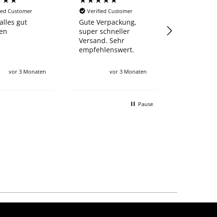
fied Customer
Verified Customer
Verified C
alles gut
Gute Verpackung,
Nach 2-3 T
en
super schneller
Bescheid
Versand. Sehr
bekommen 
empfehlenswert.
angeblich 
Shop ausve
noch gelist
vor 3 Monaten
vor 3 Monaten
vo
und haben 
komplett st
Sehr
Pause
unwahrsche
das es nac
aufällt