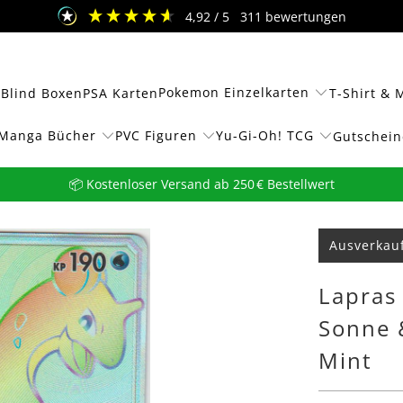
4,92
/ 5
311
bewertungen
Pokemon Einzelkarten
 Blind Boxen
PSA Karten
T-Shirt & 
Manga Bücher
PVC Figuren
Yu-Gi-Oh! TCG
Gutschein
📦 Kostenloser Versand ab 250 € Bestellwert
Ausverkau
Lapras
Sonne 
Mint