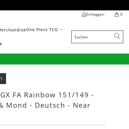
Einloggen
0
One Piece TCG
Merchandise
e
ft
 GX FA Rainbow 151/149 -
& Mond - Deutsch - Near