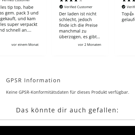
lles tip top, habe
Verified Customer
Veri
as gem. pack 3 und
Der laden ist nicht
Top👍 
 gekauft, und kam
schlecht, jedoch
gelauf
lles super verpackt
finde ich die Preise
nd schnell an.
manchmal zu
uch hab ich das
überzogen, es gibt
engar aus gem.
shop, bei den ein
vor einem Monat
vor 2 Monaten
ack 5 gezogen
neuer ETB 60-65€
anke!
kostet in wnglischer
Ausgabe, und hier
trotz Preorder zahlt
man 100€, wie auch
für viele andere
GPSR Information
angebote leider :/
Ich verstehe schon,
Keine GPSR-Konformitätsdaten für dieses Produkt verfügbar.
zollgebühren usw
aber es macht für
deutsche sammler
Das könnte dir auch gefallen:
dären kompletten
Lohn kaputt wenn
man gerne jede
collection und
booster box hätte.