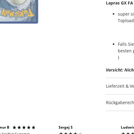
Lapras GX FA
super s
Topload
Falls S
besten 
)
Vorsicht: Nich
Lieferzeit & 
Rückgaberech
nur B
Sergej S
Ludovi
Verified Customer