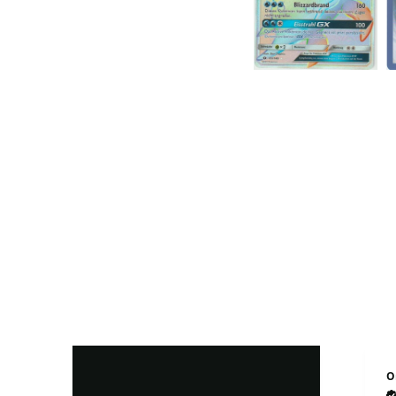
Maja H
O
Verified Customer