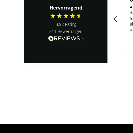
Alles wir
A
Hervorragend
beschrieben.
d
5
a
4,92
Rating
u
311
Bewertungen
A
g
vor einem Monat
p
d