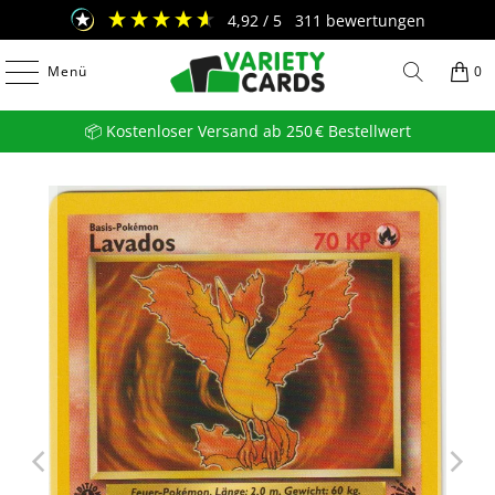
4,92
/ 5
311
bewertungen
Menü
0
📦 Kostenloser Versand ab 250 € Bestellwert