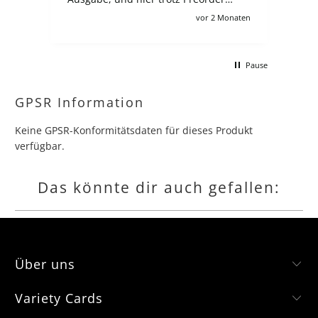
zahlt man 100€, wie auch für viele
Monat
vor 2 Monaten
andere angebote leider :/ Ich verstehe
schon, zollgebühren usw aber es
macht für deutsche sammler dären
Pause
kompletten Lohn kaputt wenn man
gerne jede collection und booster box
hätte.
GPSR Information
Keine GPSR-Konformitätsdaten für dieses Produkt
verfügbar.
Das könnte dir auch gefallen:
Über uns
Variety Cards