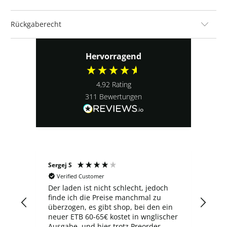
Rückgaberecht
Hervorragend
4,92
Rating
311
Bewertungen
Sergej S
Ludo
Verified Customer
V
3
Der laden ist nicht schlecht, jedoch
Top
er
finde ich die Preise manchmal zu
 ich
überzogen, es gibt shop, bei den ein
gen
neuer ETB 60-65€ kostet in wnglischer
Ausgabe, und hier trotz Preorder