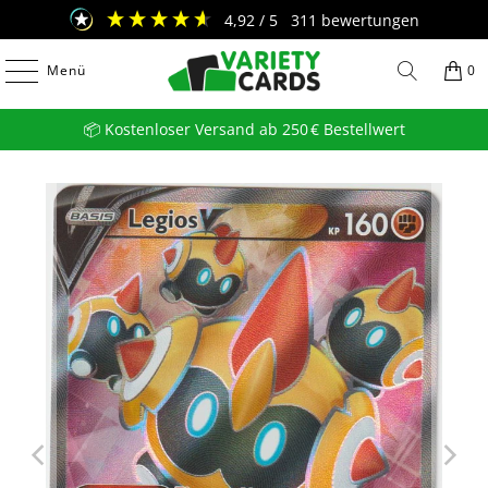
4,92
/ 5
311
bewertungen
Menü
0
📦 Kostenloser Versand ab 250 € Bestellwert