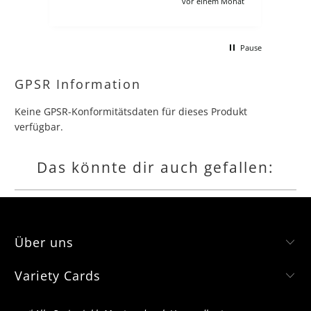
vor einem Monat
vor 2 Monat
andere angebote leider :/ Ich verstehe
schon, zollgebühren usw aber es
macht für deutsche sammler dären
Pause
kompletten Lohn kaputt wenn man
gerne jede collection und booster bo
hätte.
GPSR Information
Keine GPSR-Konformitätsdaten für dieses Produkt
verfügbar.
Das könnte dir auch gefallen:
Über uns
Variety Cards