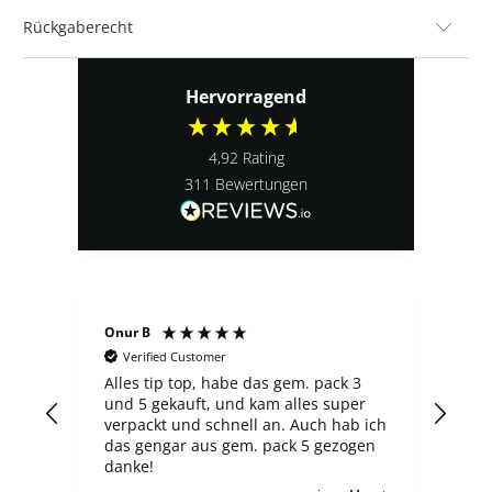
Rückgaberecht
Hervorragend
4,92
Rating
311
Bewertungen
Sergej S
Verified Customer
 das gem. pack 3
Der laden ist nicht schlecht, jedoch
 kam alles super
finde ich die Preise manchmal zu
ll an. Auch hab ich
überzogen, es gibt shop, bei den ein
m. pack 5 gezogen
neuer ETB 60-65€ kostet in wnglische
Ausgabe, und hier trotz Preorder
zahlt man 100€, wie auch für viele