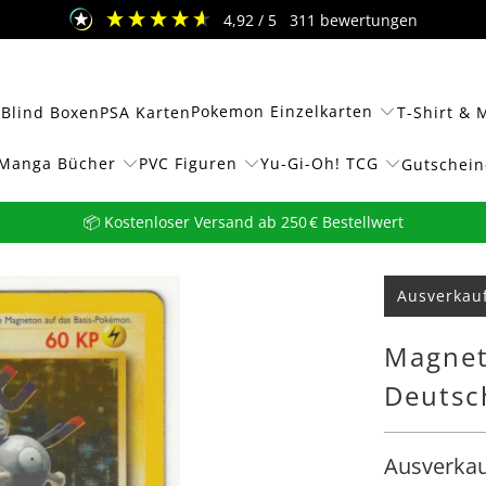
4,92
/ 5
311
bewertungen
Pokemon Einzelkarten
 Blind Boxen
PSA Karten
T-Shirt & 
Manga Bücher
PVC Figuren
Yu-Gi-Oh! TCG
Gutschein
📦 Kostenloser Versand ab 250 € Bestellwert
Ausverkau
Magnet
Deutsch
Ausverkau