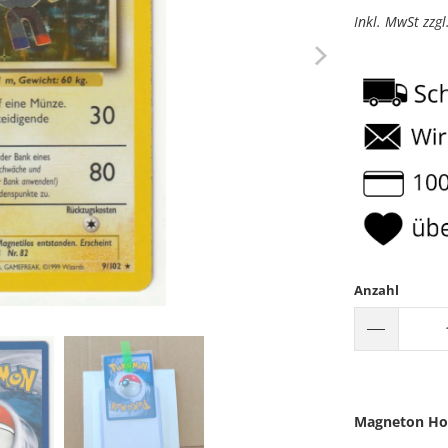
Inkl. MwSt zzg
Anzahl
Magneton Holo