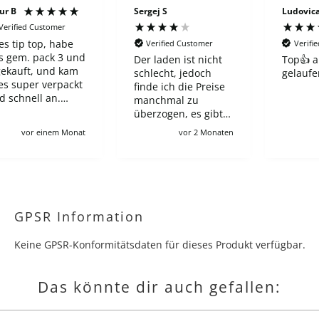
rgej S
Ludovica B
Vasili 
Verified Customer
Verified Customer
Verif
er laden ist nicht
Top👍 alles gut
Gute V
chlecht, jedoch
gelaufen
super 
inde ich die Preise
Versan
anchmal zu
empfe
berzogen, es gibt
hop, bei den ein
vor 2 Monaten
vor 3 Monaten
euer ETB 60-65€
ostet in wnglischer
usgabe, und hier
rotz Preorder zahlt
n 100€, wie auch
ür viele andere
GPSR Information
ngebote leider :/
ch verstehe schon,
Keine GPSR-Konformitätsdaten für dieses Produkt verfügbar.
ollgebühren usw
ber es macht für
eutsche sammler
Das könnte dir auch gefallen:
ären kompletten
ohn kaputt wenn
an gerne jede