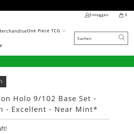
Einloggen
0
One Piece TCG
Merchandise
e
ft
on Holo 9/102 Base Set -
 - Excellent - Near Mint*
ft!