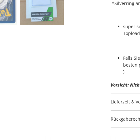
*Silverring 
super s
Topload
Falls S
besten 
)
Vorsicht: Nich
Lieferzeit & 
Rückgaberech