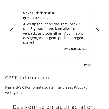
Onur B
Serg
Verified Customer
V
Alles tip top, habe das gem. pack 3
Der 
und 5 gekauft, und kam alles super
fin
verpackt und schnell an. Auch hab ich
über
das gengar aus gem. pack 5 gezogen
neu
danke!
Aus
zahlt ma
Monat
vor einem Monat
ander
sch
mac
Pause
kom
gern
hätt
GPSR Information
Keine GPSR-Konformitätsdaten für dieses Produkt
verfügbar.
Das könnte dir auch gefallen: