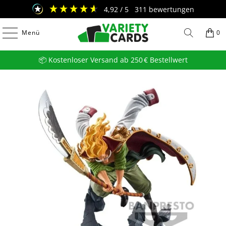
4,92
/ 5
311
bewertungen
Menü
0
📦 Kostenloser Versand ab 250 € Bestellwert