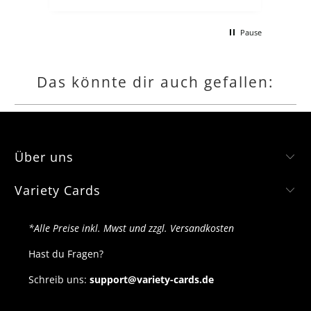
schon, zollgebühren usw ab
macht für deutsche sammle
Pause
kompletten Lohn kaputt we
gerne jede collection und b
hätte.
Das könnte dir auch gefallen:
Über uns
Variety Cards
*Alle Preise inkl. Mwst und zzgl. Versandkosten
Hast du Fragen?
Schreib uns:
support@variety-cards.de