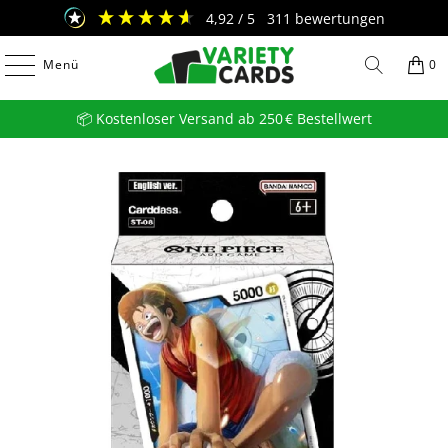
4,92
/ 5
311
bewertungen
Menü
0
📦 Kostenloser Versand ab 250 € Bestellwert