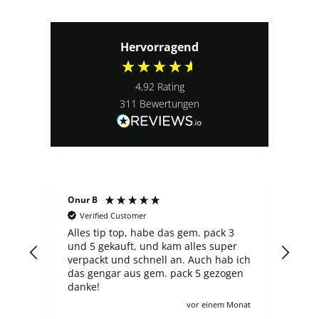
Hervorragend
4,92
Rating
311
Bewertungen
Sergej S
Customer
Verified Customer
top, habe das gem. pack 3
Der laden ist nicht schlecht
auft, und kam alles super
finde ich die Preise manchm
und schnell an. Auch hab ich
überzogen, es gibt shop, be
r aus gem. pack 5 gezogen
neuer ETB 60-65€ kostet in 
Ausgabe, und hier trotz Pre
zahlt man 100€, wie auch für viele
vor einem Monat
v
andere angebote leider :/ Ich verstehe