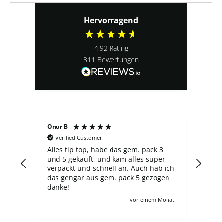
Hervorragend
4,92
Rating
311
Bewertungen
Onur B
Serg
Verified Customer
V
Alles tip top, habe das gem. pack 3
Der 
und 5 gekauft, und kam alles super
fin
verpackt und schnell an. Auch hab ich
über
das gengar aus gem. pack 5 gezogen
neu
danke!
Aus
zahlt ma
Monat
vor einem Monat
ander
sch