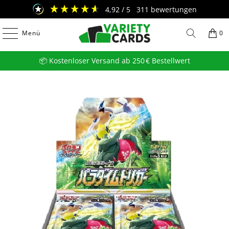
4,92
/ 5
311
bewertungen
Menü
0
📦 Kostenloser Versand ab 250 € Bestellwert