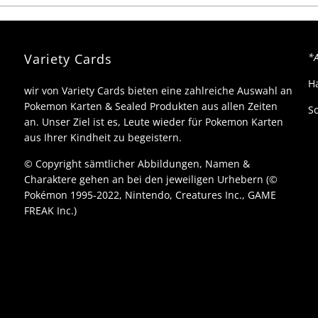
an gerne jede
ollection und
ooster box hätte.
Variety Cards
*A
H
wir von Variety Cards bieten eine zahlreiche Auswahl an
Pokemon Karten & Sealed Produkten aus allen Zeiten
Sc
an. Unser Ziel ist es, Leute wieder für Pokemon Karten
aus Ihrer Kindheit zu begeistern.
© Copyright sämtlicher Abbildungen, Namen &
Charaktere gehen an bei den jeweiligen Urhebern (©
Pokémon 1995-2022, Nintendo, Creatures Inc., GAME
FREAK Inc.)