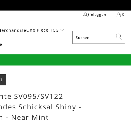
Einloggen
0
One Piece TCG
Merchandise
e
ft
ente SV095/SV122
des Schicksal Shiny -
h - Near Mint