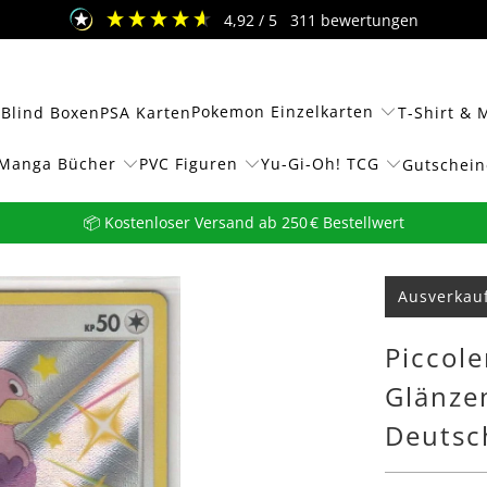
4,92
/ 5
311
bewertungen
Pokemon Einzelkarten
 Blind Boxen
PSA Karten
T-Shirt & 
Manga Bücher
PVC Figuren
Yu-Gi-Oh! TCG
Gutschein
📦 Kostenloser Versand ab 250 € Bestellwert
Ausverkau
Piccol
Glänzen
Deutsc