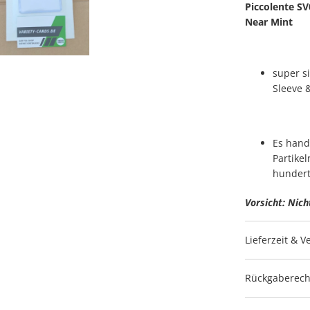
Piccolente SV
Near Mint
super s
Sleeve 
Es hand
Partikel
hundert
Vorsicht: Nich
Lieferzeit & 
Rückgaberech