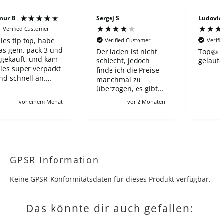
rgej S
Ludovica B
Vasili 
Verified Customer
Verified Customer
Verif
er laden ist nicht
Top👍 alles gut
Gute V
chlecht, jedoch
gelaufen
super 
inde ich die Preise
Versan
anchmal zu
empfe
berzogen, es gibt
hop, bei den ein
vor 2 Monaten
vor 3 Monaten
euer ETB 60-65€
ostet in wnglischer
usgabe, und hier
rotz Preorder zahlt
n 100€, wie auch
ür viele andere
GPSR Information
ngebote leider :/
ch verstehe schon,
Keine GPSR-Konformitätsdaten für dieses Produkt verfügbar.
ollgebühren usw
ber es macht für
eutsche sammler
Das könnte dir auch gefallen:
ären kompletten
ohn kaputt wenn