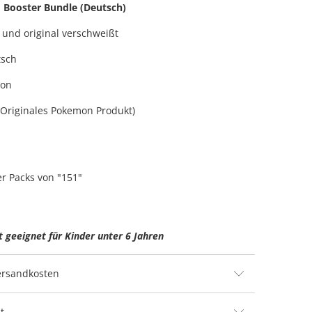
Booster Bundle (Deutsch)
 und original verschweißt
tsch
mon
n Originales Pokemon Produkt)
er Packs von "151"
t geeignet für Kinder unter 6 Jahren
Versandkosten
t