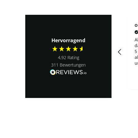
Maja H
Onur B
Verified Customer
Verified Customer
Alles wir
Alles tip top, habe
Hervorragend
beschrieben.
das gem. pack 3 und
5 gekauft, und kam
alles super verpackt
4,92
Rating
und schnell an.
311
Bewertungen
Auch hab ich das
gengar aus gem.
vor 4 Wochen
vor einem Monat
pack 5 gezogen
danke!