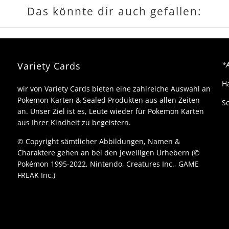
deutsche sammler
Das könnte dir auch gefallen:
dären kompletten
Lohn kaputt wenn
man gerne jede
collection und
booster box hätte.
Variety Cards
*A
H
wir von Variety Cards bieten eine zahlreiche Auswahl an
Pokemon Karten & Sealed Produkten aus allen Zeiten
Sc
an. Unser Ziel ist es, Leute wieder für Pokemon Karten
aus Ihrer Kindheit zu begeistern.
© Copyright sämtlicher Abbildungen, Namen &
Charaktere gehen an bei den jeweiligen Urhebern (©
Pokémon 1995-2022, Nintendo, Creatures Inc., GAME
FREAK Inc.)