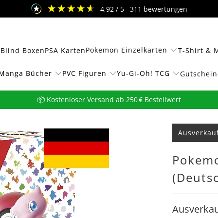
4,92
/ 5
311
bewertungen
Pokemon Einzelkarten
 Blind Boxen
PSA Karten
T-Shirt & 
Manga Bücher
PVC Figuren
Yu-Gi-Oh! TCG
Gutschein
📦 Kostenloser Versand ab 250 € Bestellwert
Ausverkau
Pokemo
(Deuts
Ausverkau