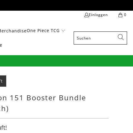
Einloggen
0
One Piece TCG
Merchandise
e
ft
n 151 Booster Bundle
ch)
ft!