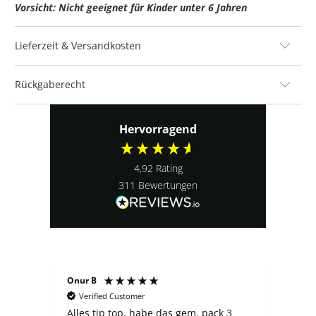
Vorsicht: Nicht geeignet für Kinder unter 6 Jahren
Lieferzeit & Versandkosten
Rückgaberecht
Hervorragend
4,92
Rating
311
Bewertungen
Onur B
Serg
Verified Customer
V
Alles tip top, habe das gem. pack 3
Der 