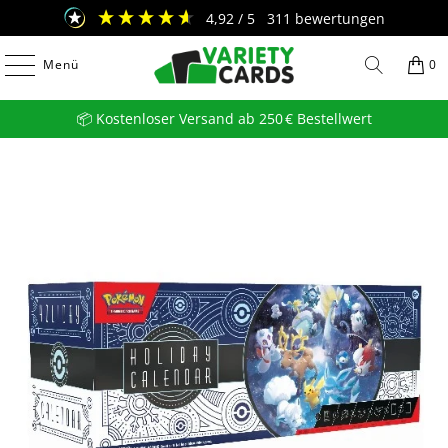
4,92
/ 5
311
bewertungen
Menü
0
📦 Kostenloser Versand ab 250 € Bestellwert