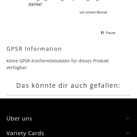
Ausgabe, und hier trotz Preorder
zahlt man 100€, wie auch für viele
Monat
vor 2 Monaten
andere angebote leider :/ Ich verstehe
schon, zollgebühren usw aber es
macht für deutsche sammler dären
Pause
kompletten Lohn kaputt wenn man
gerne jede collection und booster box
hätte.
GPSR Information
Keine GPSR-Konformitätsdaten für dieses Produkt
verfügbar.
Das könnte dir auch gefallen:
Über uns
Variety Cards