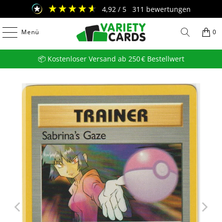
4,92
/ 5
311
bewertungen
Menü
0
📦 Kostenloser Versand ab 250 € Bestellwert