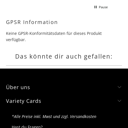
macht für deutsche sammler dären
Pause
kompletten Lohn kaputt wenn man
gerne jede collection und booster box
hätte.
GPSR Information
Keine GPSR-Konformitätsdaten für dieses Produkt
verfügbar.
Das könnte dir auch gefallen:
Über uns
Variety Cards
*Alle Preise inkl. Mwst und zzgl. Versandkosten
Hast du Fragen?