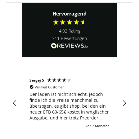
Hervorragend
4,92
Rating
311
Bewertungen
Sergej S
Ludo
Verified Customer
V
3
Der laden ist nicht schlecht, jedoch
Top
er
finde ich die Preise manchmal zu
 ich
überzogen, es gibt shop, bei den ein
gen
neuer ETB 60-65€ kostet in wnglischer
Ausgabe, und hier trotz Preorder
zahlt man 100€, wie auch für viele
Monat
vor 2 Monaten
andere angebote leider :/ Ich verstehe
schon, zollgebühren usw aber es