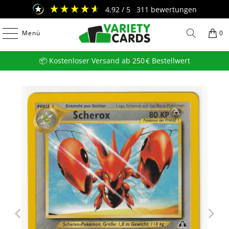
4,92
/ 5
311
bewertungen
Menü
0
📦 Kostenloser Versand ab 250 € Bestellwert