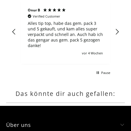
Onur B
Sergej S
Verified Customer
Verified Cu
Alles tip top, habe das gem. pack 3
Der laden i
und 5 gekauft, und kam alles super
finde ich d
verpackt und schnell an. Auch hab ich
überzogen, 
das gengar aus gem. pack 5 gezogen
neuer ETB 6
danke!
Ausgabe, un
zahlt man 100€, wie auch
vor 4 Wochen
andere angebote l
schon, zol
macht für 
Pause
kompletten
gerne jede 
hätte.
Das könnte dir auch gefallen:
Über uns