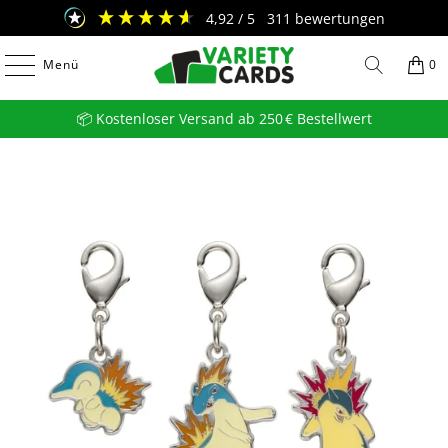
4,92
/ 5
311
bewertungen
Menü
0
📦 Kostenloser Versand ab 250 € Bestellwert