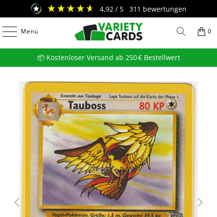
4,92
/ 5
311
bewertungen
Menü
0
📦 Kostenloser Versand ab 250 € Bestellwert