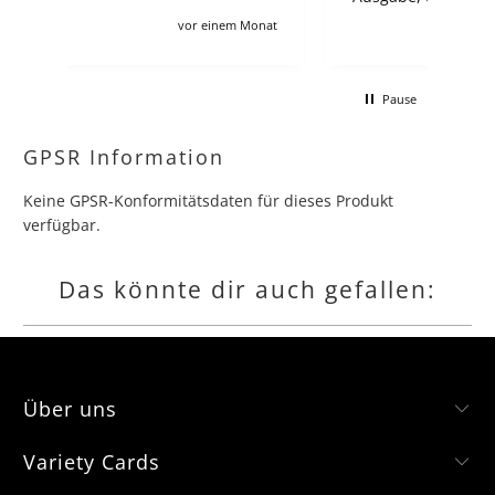
zahlt man 100€, wie auch für viele
Monat
vor 2 Monaten
andere angebote leider :/ Ich verstehe
schon, zollgebühren usw aber es
macht für deutsche sammler dären
Pause
kompletten Lohn kaputt wenn man
gerne jede collection und booster box
hätte.
GPSR Information
Keine GPSR-Konformitätsdaten für dieses Produkt
verfügbar.
Das könnte dir auch gefallen:
Über uns
Variety Cards